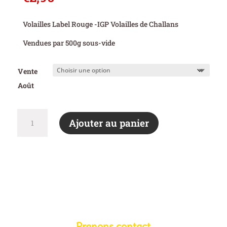
Volailles Label Rouge -IGP Volailles de Challans
Vendues par 500g sous-vide
Vente
Août
quantité
Ajouter au panier
de
Foie
de
Volailles
(5.75€/kg)
Prenons contact