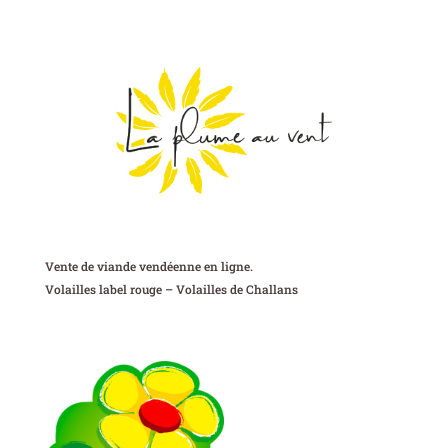
Vente de viande vendéenne en ligne.
Volailles label rouge – Volailles de Challans