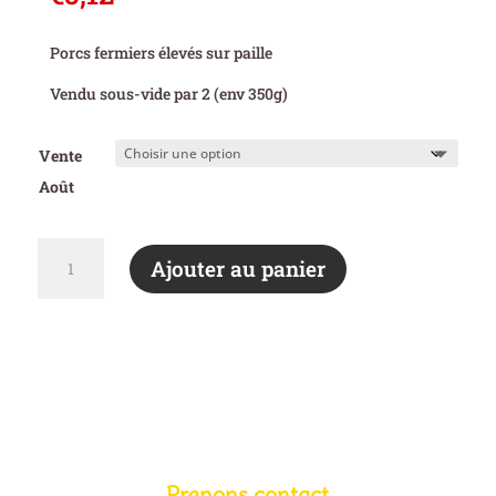
Porcs fermiers élevés sur paille
Vendu sous-vide par 2 (env 350g)
Vente
Août
quantité
Ajouter au panier
de
Côtes
de
porc
Provençale
(14,65€/kg)
Prenons contact