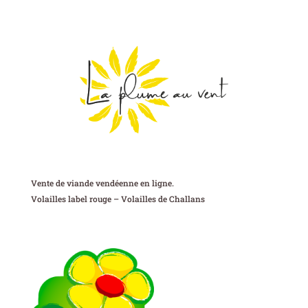
Vente de viande vendéenne en ligne.
Volailles label rouge – Volailles de Challans